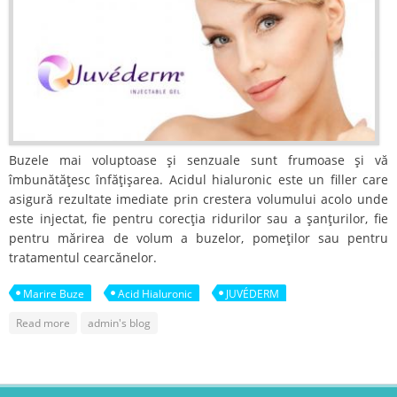
Buzele mai voluptoase şi senzuale sunt frumoase şi vă
îmbunătăţesc înfăţişarea. Acidul hialuronic este un filler care
asigură rezultate imediate prin crestera volumului acolo unde
este injectat, fie pentru corecţia ridurilor sau a şanţurilor, fie
pentru mărirea de volum a buzelor, pomeţilor sau pentru
tratamentul cearcănelor.
Marire Buze
Acid Hialuronic
JUVÉDERM
about Marirea buzelor cu acid hialuronic JUVÉDERM®
Read more
admin's blog