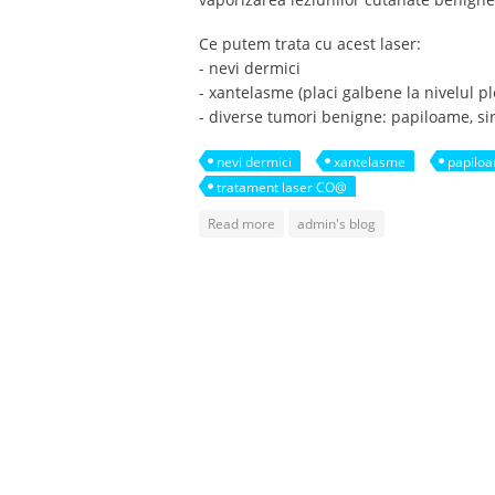
Ce putem trata cu acest laser:
- nevi dermici
- xantelasme (placi galbene la nivelul p
- diverse tumori benigne: papiloame, si
nevi dermici
xantelasme
papilo
tratament laser CO@
about Tratamentul tumorilor cutana
Read more
admin's blog