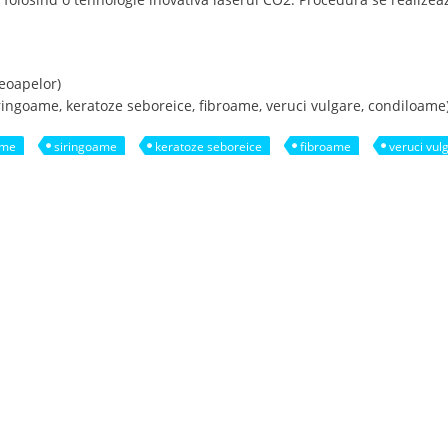
leoapelor)
ringoame, keratoze seboreice, fibroame, veruci vulgare, condiloame
ame
siringoame
keratoze seboreice
fibroame
veruci vul
te benigne in Deva cu laser CO2