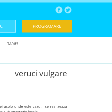
CT
PROGRAMARE
TARIFE
veruci vulgare
ei acolo unde este cazul, se realizeaza
za sub anestezie locala.