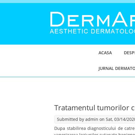
ACASA
DESP
JURNAL DERMAT
Tratamentul tumorilor c
Submitted by
admin
on Sat, 03/14/2020
Dupa stabilirea diagnosticului de catr
vaporizarea leziunilor cutanate benigne 