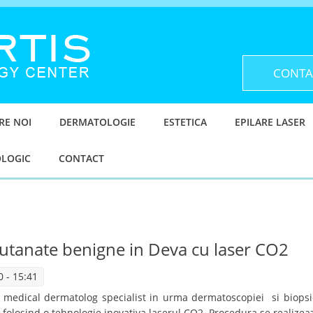
CONTA
RE NOI
DERMATOLOGIE
ESTETICA
EPILARE LASER
OLOGIC
CONTACT
utanate benigne in Deva cu laser CO2
 - 15:41
e medical dermatolog specialist in urma dermatoscopiei si biopsi
folosind o tehnologie inovativa laserul CO2. Procedura se realizea