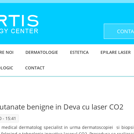
CONTA
RE NOI
DERMATOLOGIE
ESTETICA
EPILARE LASER
OLOGIC
CONTACT
utanate benigne in Deva cu laser CO2
 - 15:41
e medical dermatolog specialist in urma dermatoscopiei si biopsi
folosind o tehnologie inovativa laserul CO2. Procedura se realizea