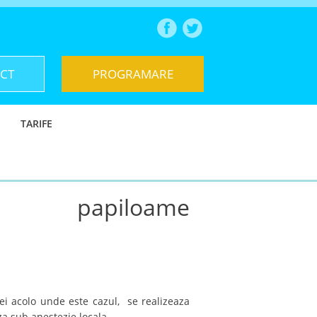
CT
PROGRAMARE
TARIFE
papiloame
ei acolo unde este cazul, se realizeaza
za sub anestezie locala.