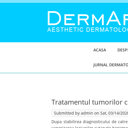
ACASA
DESP
JURNAL DERMAT
Tratamentul tumorilor c
Submitted by
admin
on Sat, 03/14/2020
Dupa stabilirea diagnosticului de catr
vaporizarea leziunilor cutanate benigne 