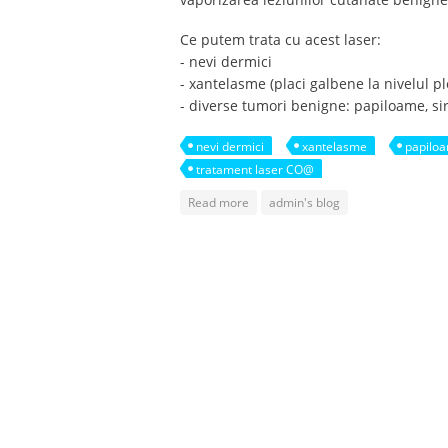
Ce putem trata cu acest laser:
- nevi dermici
- xantelasme (placi galbene la nivelul p
- diverse tumori benigne: papiloame, si
nevi dermici
xantelasme
papilo
tratament laser CO@
about Tratamentul tumorilor cutana
Read more
admin's blog