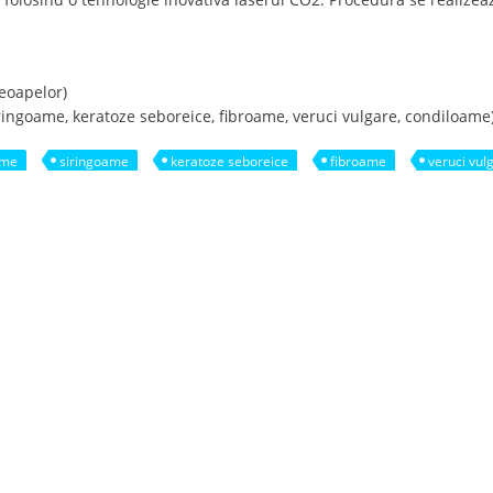
leoapelor)
ringoame, keratoze seboreice, fibroame, veruci vulgare, condiloame
ame
siringoame
keratoze seboreice
fibroame
veruci vul
te benigne in Deva cu laser CO2